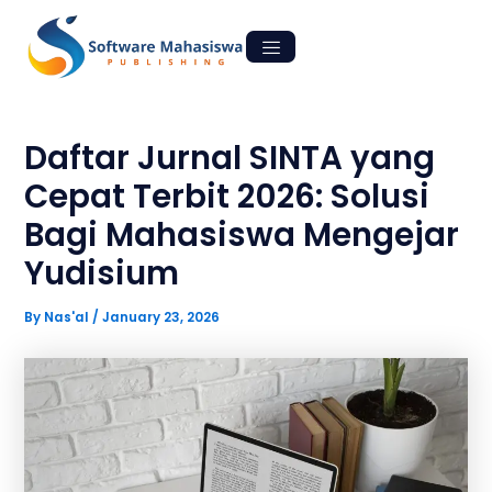
Skip
Post
to
navigation
content
Daftar Jurnal SINTA yang
Cepat Terbit 2026: Solusi
Bagi Mahasiswa Mengejar
Yudisium
By
Nas'al
/
January 23, 2026