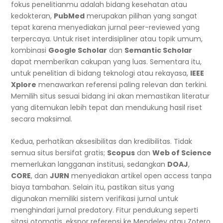
fokus penelitianmu adalah bidang kesehatan atau
kedokteran,
PubMed
merupakan pilihan yang sangat
tepat karena menyediakan jurnal peer-reviewed yang
terpercaya. Untuk riset interdisipliner atau topik umum,
kombinasi
Google Scholar
dan
Semantic Scholar
dapat memberikan cakupan yang luas. Sementara itu,
untuk penelitian di bidang teknologi atau rekayasa,
IEEE
Xplore
menawarkan referensi paling relevan dan terkini.
Memilih situs sesuai bidang ini akan memastikan literatur
yang ditemukan lebih tepat dan mendukung hasil riset
secara maksimal.
Kedua, perhatikan aksesibilitas dan kredibilitas. Tidak
semua situs bersifat gratis;
Scopus
dan
Web of Science
memerlukan langganan institusi, sedangkan
DOAJ
,
CORE
, dan
JURN
menyediakan artikel open access tanpa
biaya tambahan. Selain itu, pastikan situs yang
digunakan memiliki sistem verifikasi jurnal untuk
menghindari jurnal predatory. Fitur pendukung seperti
sitasi otomatis, ekspor referensi ke Mendeley atau Zotero,