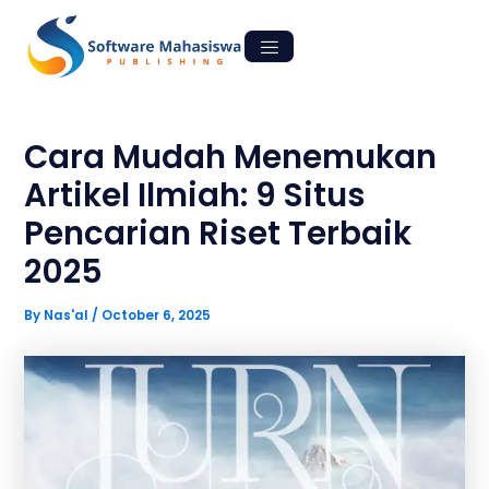
Skip
Post
to
navigation
content
Cara Mudah Menemukan
Artikel Ilmiah: 9 Situs
Pencarian Riset Terbaik
2025
By
Nas'al
/
October 6, 2025