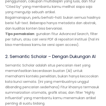
penggunaan, cakupan multidisiplin yang luas, dan fitur
“Cited by” yang membantu kamu melihat siapa saja
yang mengutip sebuah artikel.
Bagaimanapun, perlu berhati-hati: bukan semua hasilnya
berisi full-text. Beberapa hanya metadata dan abstrak,
dan kualitas konten bisa bervariasi.
Tips pemakaian
: gunakan fitur
Advanced Search
, filter
per tahun, atau cari versi PDF di repositori institusi (hal ini
bisa membawa kamu ke versi open access).
2. Semantic Scholar – Dengan Dukungan AI
Semantic Scholar adalah situs pencarian riset yang
memanfaatkan kecerdasan buatan (AI) untuk
memahami konteks penelitian, bukan hanya kecocokan
kata kunci semata. (Ini yang membuatnya unggul
dibanding pencarian sederhana) Fitur khasnya termasuk
summarization otomatis, grafik sitasi, dan filter “Highly
Influential” yang membantu kamu menemukan artikel
penting di suatu bidang.