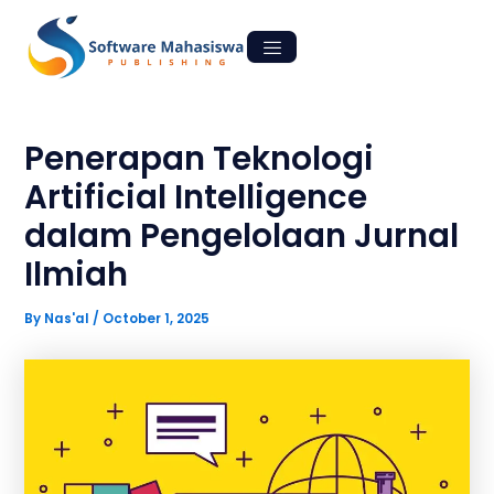
Skip
Post
to
navigation
content
Penerapan Teknologi
Artificial Intelligence
dalam Pengelolaan Jurnal
Ilmiah
By
Nas'al
/
October 1, 2025