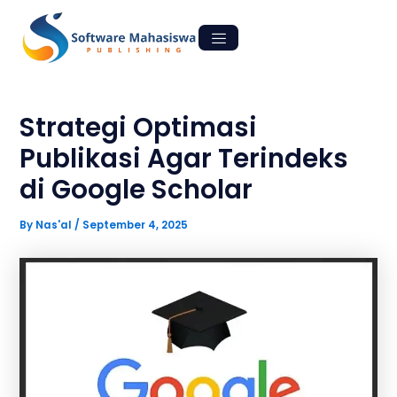
Skip
Post
to
navigation
content
Strategi Optimasi
Publikasi Agar Terindeks
di Google Scholar
By
Nas'al
/
September 4, 2025