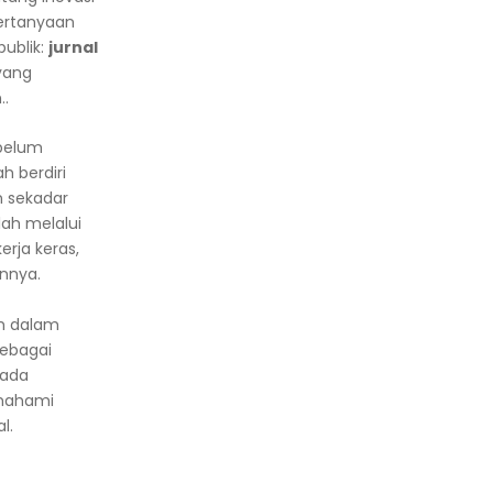
ertanyaan
publik:
jurnal
yang
..
 belum
ah berdiri
n sekadar
lah melalui
erja keras,
nnya.
ah dalam
sebagai
pada
emahami
l.