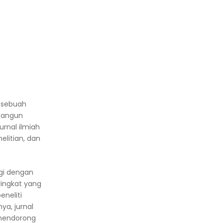
i sebuah
mbangun
urnal ilmiah
elitian, dan
ggi dengan
ringkat yang
eneliti
ya, jurnal
 mendorong