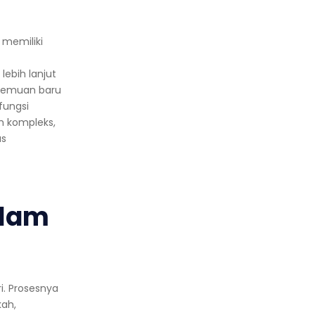
a memiliki
t
lebih lanjut
penemuan baru
fungsi
h kompleks,
us
alam
i. Prosesnya
kah,