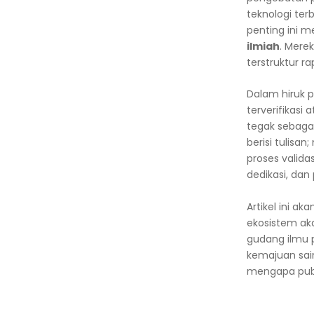
teknologi te
penting ini m
ilmiah
. Mere
terstruktur r
Dalam hiruk pi
terverifikasi 
tegak sebaga
berisi tulisa
proses validas
dedikasi, da
Artikel ini a
ekosistem ak
gudang ilmu
kemajuan sain
mengapa publi