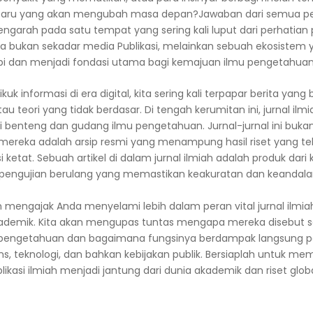
rbaru yang akan mengubah masa depan?Jawaban dari semua p
engarah pada satu tempat yang sering kali luput dari perhatian 
ka bukan sekadar media Publikasi, melainkan sebuah ekosistem 
api dan menjadi fondasi utama bagi kemajuan ilmu pengetahuan
kuk informasi di era digital, kita sering kali terpapar berita yang
atau teori yang tidak berdasar. Di tengah kerumitan ini, jurnal ilmi
i benteng dan gudang ilmu pengetahuan. Jurnal-jurnal ini buka
n; mereka adalah arsip resmi yang menampung hasil riset yang te
i ketat. Sebuah artikel di dalam jurnal ilmiah adalah produk dari k
n pengujian berulang yang memastikan keakuratan dan keandala
kan mengajak Anda menyelami lebih dalam peran vital jurnal ilmi
ademik. Kita akan mengupas tuntas mengapa mereka disebut 
 pengetahuan dan bagaimana fungsinya berdampak langsung 
s, teknologi, dan bahkan kebijakan publik. Bersiaplah untuk m
kasi ilmiah menjadi jantung dari dunia akademik dan riset globa