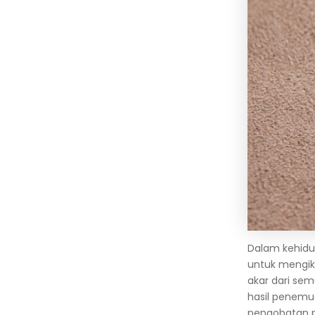
Dalam kehidup
untuk mengik
akar dari se
hasil penemu
pengobatan pe