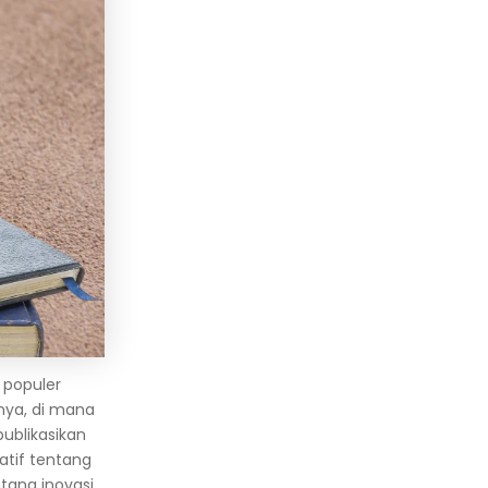
 populer
nya, di mana
ublikasikan
tif tentang
tang inovasi