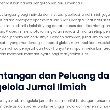
 memastikan bahwa pengetahuan terus mengalir.
 langsung bagi individu dan institusi, publikasi jurnal ilmiah jug
gis dalam mempercepat kemajuan suatu bangsa. Saat hasil rise
n, ia menjadi milik kolektif yang dapat diakses dan dikembangkan 
 lain. Proses ini menciptakan lingkaran inovasi, di mana setiap 
 bagi penemuan berikutnya. Dengan demikian, jurnal ilmiah ber
lisator yang mendorong kolaborasi global, memecahkan masala
an bahwa pengetahuan tidak hanya tersimpan, melainkan ter
an memberi manfaat nyata bagi masyarakat luas.
antangan dan Peluang d
elola Jurnal Ilmiah
nnya vital, mengelola jurnal ilmiah memiliki tantangan tersendir
dedikasi dan profesionalisme tinggi, mulai dari menerima nas