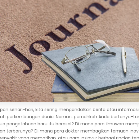
an sehari-hari, kita sering mengandalkan berita atau informasi
uti perkembangan dunia. Namun, pernahkah Anda bertanya-ta
mua pengetahuan baru itu berasal? Di mana para ilmuwan memp
an terbarunya? Di mana para dokter membagikan temuan inova
nyakit yang mematikan, atau para insinyur berbagi rincian ten