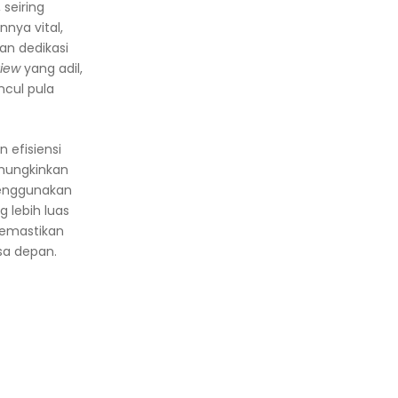
 seiring
nnya vital,
an dedikasi
iew
yang adil,
ncul pula
 efisiensi
ungkinkan
 menggunakan
 lebih luas
memastikan
sa depan.