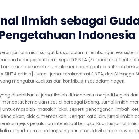
urnal Ilmiah sebagai Gud
 Pengetahuan Indonesia
 peran jurnal ilmiah sangat krusial dalam membangun ekosistem 
hadiran berbagai platform, seperti SINTA (Science and Technolo
 komitmen pemerintah untuk mendorong publikasi ilmiah berkua
 to SINTA article] Jurnal-jurnal terakreditasi SINTA, dari S1 hingga 
yang mengukur kualitas dan kontribusi riset dalam negeri.
 yang diterbitkan di jurnal ilmiah di Indonesia menjadi bagian dari
 mencatat kemajuan riset di berbagai bidang. Jurnal ilmiah me
si untuk masalah-masalah lokal, seperti penanganan limbah, k
pendidikan, didokumentasikan. Dengan kata lain, jurnal ilmiah a
merekam jejak perjalanan intelektual bangsa. Kualitas jurnal ilmi
kali menjadi cerminan langsung dari produktivitas dan inovasi 