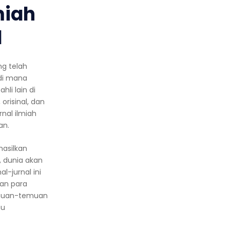
miah
l
ng telah
, di mana
li lain di
orisinal, dan
nal ilmiah
an.
hasilkan
h, dunia akan
l-jurnal ini
kan para
emuan-temuan
mu