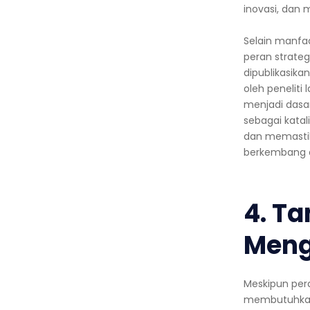
inovasi, dan
Selain manfaat
peran strate
dipublikasika
oleh peneliti
menjadi dasar
sebagai kata
dan memastik
berkembang d
4. T
Meng
Meskipun pera
membutuhkan 