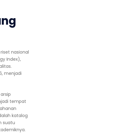
ang
riset nasional
gy Index),
litas.
S6, menjadi
 arsip
njadi tempat
etahanan
dalah katalog
ah suatu
akademiknya.