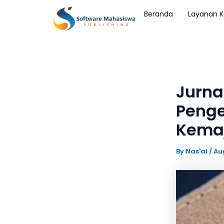
Skip
Post
Beranda
Layanan 
to
navigation
content
Jurna
Penge
Kema
By
Nas'al
/
Au