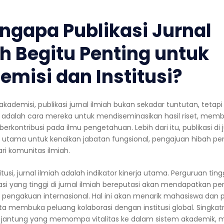
engapa Publikasi Jurnal
h Begitu Penting untuk
emisi dan Institusi?
akademisi, publikasi jurnal ilmiah bukan sekadar tuntutan, tetap
ni adalah cara mereka untuk mendiseminasikan hasil riset, me
berkontribusi pada ilmu pengetahuan. Lebih dari itu, publikasi di j
 utama untuk kenaikan jabatan fungsional, pengajuan hibah pen
i komunitas ilmiah.
titusi, jurnal ilmiah adalah indikator kinerja utama. Perguruan tin
asi yang tinggi di jurnal ilmiah bereputasi akan mendapatkan pe
n pengakuan internasional. Hal ini akan menarik mahasiswa dan p
ta membuka peluang kolaborasi dengan institusi global. Singkatn
h jantung yang memompa vitalitas ke dalam sistem akademik,