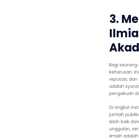
3. M
Ilmia
Akad
Bagi seorang 
keharusan. I
reputasi, dan 
adalah syarat
pengakuan dar
Di tingkat ins
jumlah publik
lebih baik da
unggulan, ser
ilmiah adala