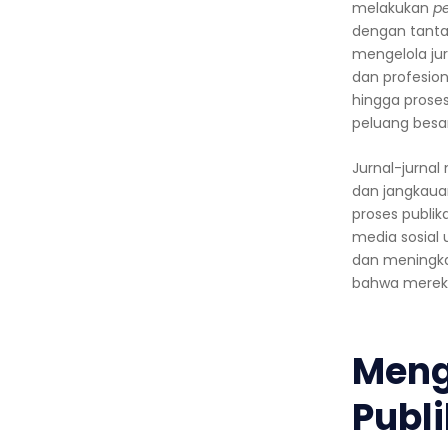
melakukan
p
dengan tantan
mengelola jur
dan profesio
hingga proses
peluang besar 
Jurnal-jurna
dan jangkaua
proses publik
media sosial
dan meningkat
bahwa mereka
Meng
Publi