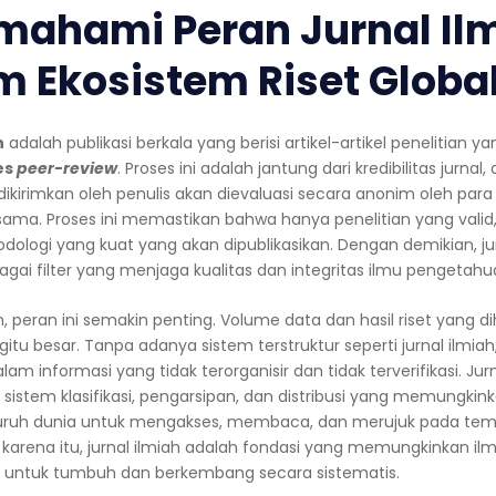
emahami Peran Jurnal Il
m Ekosistem Riset Globa
h
adalah publikasi berkala yang berisi artikel-artikel penelitian ya
es
peer-review
. Proses ini adalah jantung dari kredibilitas jurnal
ikirimkan oleh penulis akan dievaluasi secara anonim oleh para ah
ama. Proses ini memastikan bahwa hanya penelitian yang valid, 
dologi yang kuat yang akan dipublikasikan. Dengan demikian, jur
agai filter yang menjaga kualitas dan integritas ilmu pengetahu
, peran ini semakin penting. Volume data dan hasil riset yang di
egitu besar. Tanpa adanya sistem terstruktur seperti jurnal ilmia
m informasi yang tidak terorganisir dan tidak terverifikasi. Jurna
istem klasifikasi, pengarsipan, dan distribusi yang memungkin
seluruh dunia untuk mengakses, membaca, dan merujuk pada t
 karena itu, jurnal ilmiah adalah fondasi yang memungkinkan il
untuk tumbuh dan berkembang secara sistematis.