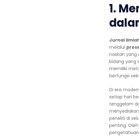
1. M
dala
Jurnal ilmia
melalui
pros
naskah yang d
bidang yang s
memiliki meto
berfungsi seb
Di era modern
setiap hari b
tenggelam dala
menyediakan s
peneliti di 
penting. Oleh
pengetahuan 