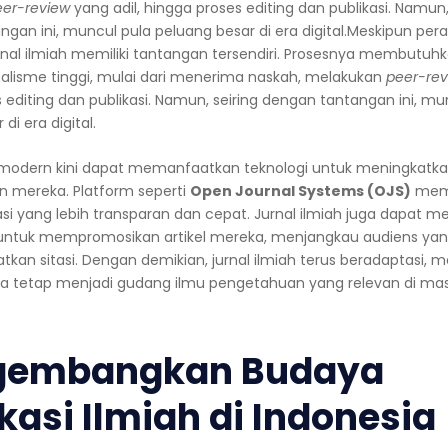
eer-review
yang adil, hingga proses editing dan publikasi. Namun,
gan ini, muncul pula peluang besar di era digital.Meskipun pera
nal ilmiah memiliki tantangan tersendiri. Prosesnya membutuhk
nalisme tinggi, mulai dari menerima naskah, melakukan
peer-rev
 editing dan publikasi. Namun, seiring dengan tantangan ini, mu
di era digital.
l modern kini dapat memanfaatkan teknologi untuk meningkatkan
n mereka. Platform seperti
Open Journal Systems (OJS)
mem
asi yang lebih transparan dan cepat. Jurnal ilmiah juga dapat
 untuk mempromosikan artikel mereka, menjangkau audiens yang
kan sitasi. Dengan demikian, jurnal ilmiah terus beradaptasi, 
 tetap menjadi gudang ilmu pengetahuan yang relevan di ma
embangkan Budaya
kasi Ilmiah di Indonesia