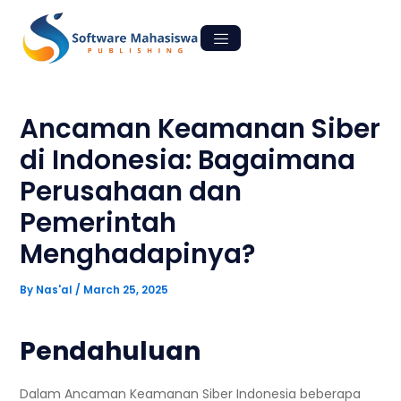
Skip
Post
to
navigation
content
Ancaman Keamanan Siber
di Indonesia: Bagaimana
Perusahaan dan
Pemerintah
Menghadapinya?
By
Nas'al
/
March 25, 2025
Pendahuluan
Dalam Ancaman Keamanan Siber Indonesia beberapa