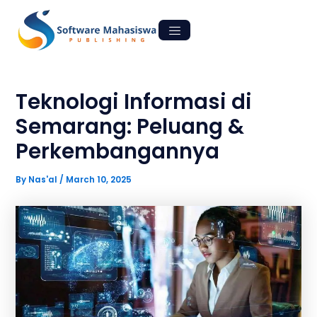
Skip
Post
to
navigation
content
Teknologi Informasi di
Semarang: Peluang &
Perkembangannya
By
Nas'al
/
March 10, 2025